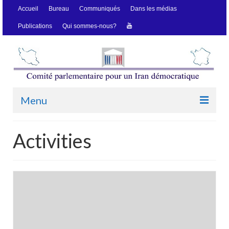
Accueil
Bureau
Communiqués
Dans les médias
Publications
Qui sommes-nous?
Menu
Accueil
Activities
Bureau
Communiqués
Dans les médias
Publications